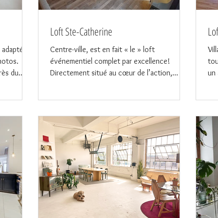
Loft Ste-Catherine
Lo
s adaptées
Centre-ville, est en fait « le » loft
Vil
hotos.
événementiel complet par excellence!
tou
Près du
Directement situé au cœur de l’action,
un 
complètement à aire...
sur