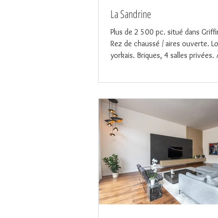
La Sandrine
Plus de 2 500 pc. situé dans Griff
Rez de chaussé / aires ouverte. 
yorkais. Briques, 4 salles privées. 
5000$ + Lounge Exécutif à partir
Rez de chaussé / poutres / long bar
privées / haut plafond / grandes fe
Terrasse sur le toit / Nouvelle gran
adjacente