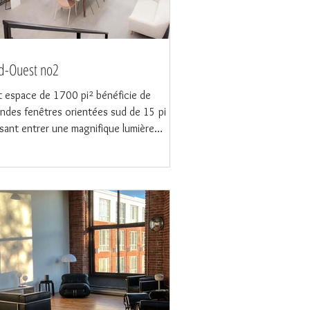
d-Ouest no2
 espace de 1700 pi² bénéficie de
ndes fenêtres orientées sud de 15 pi
ssant entrer une magnifique lumière
urelle toute la journée ☀️. Nous avons le
s grand mur de briques blanches de
tréal, mesurant 6,4 m x 4,5 m (21 pi x
pi). Notre plancher de béton naturel a
 finition mate et un chauffage radiant 🔥
tout dans le studio, éliminant ainsi le
oin de plinthes chauffantes ou de
iateurs. Notre plateau de tournage,
gné de lumière naturelle, est d