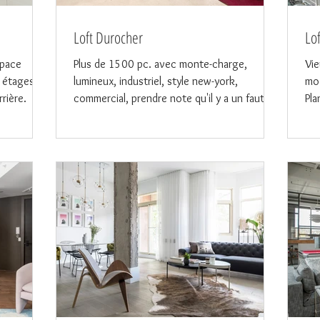
Loft Durocher
Lo
space
Plus de 1500 pc. avec monte-charge,
Vie
 étages,
lumineux, industriel, style new-york,
mod
rière.
commercial, prendre note qu'il y a un fauteuil
Pla
avec une base en...
15