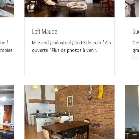
Loft Maude
Su
que /
Mile-end / Industriel / Unité de coin / Aire
Cet
rdoise /
ouverte / Plus de photos à venir.
gra
lai
nat
plu
Mon
15 
une
par
bes
rad
bai