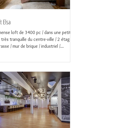
t Elsa
ense loft de 3400 pc / dans une petite
 très tranquille du centre-ville / 2 étages,
rasse / mur de brique / industriel /
ové...