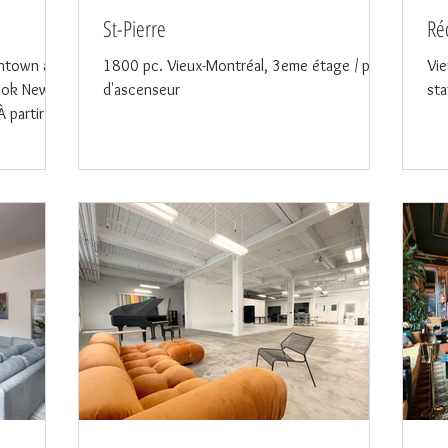
St-Pierre
Réc
intown au
1800 pc. Vieux-Montréal, 3eme étage / pas
Vie
Look New-
d'ascenseur
sta
À partir de
 de 3000$ /
 / salles
nêtres /
de salle