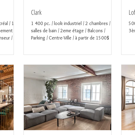
Clark
Lo
réal / 1
1 400 pc. / look industriel / 2 chambres / 2
500
lement /
salles de bain / 2eme étage / Balcons /
3èm
seur / à
Parking / Centre-Ville / à partir de 1500$