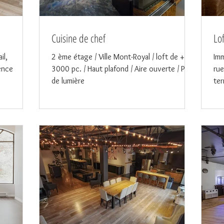
Cuisine de chef
Lof
il,
2 ème étage / Ville Mont-Royal / loft de + de
Imm
ence
3000 pc. / Haut plafond / Aire ouverte / Puit
rue
de lumière
ter
rén