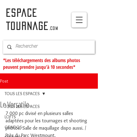
ESPACE
TOURNAGE
.com
*Les téléchargements des albums photos
peuvent prendre jusqu'à 10 secondes*
Post
TOUS LES ESPACES
Le Versatile
TOUS LES ESPACES
7 000 pc divisé en plusieurs salles 
LOFTS
adaptées pour les tournages et shooting 
CONDOS
photos. Salle de maquillage dispo aussi. / 
Près du Parc Westmount. 