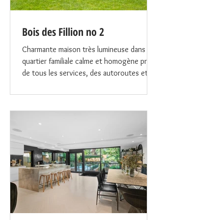
Bois des Fillion no 2
Charmante maison très lumineuse dans un
quartier familiale calme et homogène près
de tous les services, des autoroutes et à
moins de 15 min de Montréal. Cette
magnifique maison toute rénovée à neuf
en 2022, propose 4 chambres à coucher,
2 salles de bain, 1 salle de lavage et SS
entièrement fini. Elle possède une unité de
chauffage/climatisation centrale, une
balayeuse centrale, 5 places de
stationnement, un cabanon extérieur et
une grande cour clôturée. Elle bénéficie de
beau