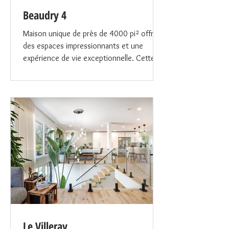
Beaudry 4
Maison unique de près de 4000 pi² offrant
des espaces impressionnants et une
expérience de vie exceptionnelle. Cette
propriété lumineuse, grâce à sa grande
fenestration, comprend : 3 salles de bain,
dont une avec bain vapeur, Une immense
cuisine idéale pour cuisiner et recevoir, Un
salon spacieux et une salle à manger
élégante, Une grande cour arrière avec
une magnifique piscine creusée, Une cave
à vin, parfaite pour les amateurs, 2
chambres à coucher généreusement
proportion
Le Villeray