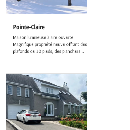
Pointe-Claire
Maison lumineuse à aire ouverte
Magnifique propriété neuve offrant des
plafonds de 10 pieds, des planchers
chauffants en chêne blanc et une
abondante luminosité naturelle. Le rez-de-
chaussée à aire ouverte propose un
espace épuré et contemporain, idéal pour
des tournages, séances photo ou petites
productions. Caractéristiques : 5
chambres spacieuses 4 salles de bain
complètes, 2 baignoires en calcaire
Douches vitrées en verre extra-clair Salle
d’eau supplémentaire 2 foyers en