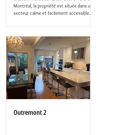
Montréal, la propriété est située dans un
secteur calme et facilement accessible.
Proche des autoroutes 25 et 640. Grand
stationnement pouvant accueillir jusqu’à 5
véhicules (ou une roulotte et 3 véhicules).
Le stationnement dans la rue est
également très facile. Nous avons
beaucoup de flexibilité pour les
disponibilités. La maison offre un
environnement chaleureux, lumineux et
polyvalent pouvant convenir à différents
types de produ
Outremont 2