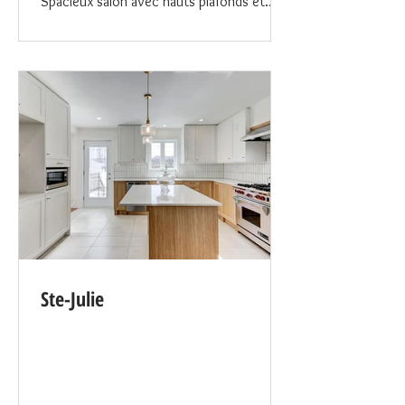
Spacieux salon avec hauts plafonds et
foyer sur mur de marbre; - Magnifique
architecture 1875 rénové avec soins; -
Nombreux stationnements; - Quartier
historique du Vieux-Longueuil; - Marina
accessible à pieds; - Option de louer
d'autres appartements en même temps
pour loger l'équipe et bien plus.
Ste-Julie