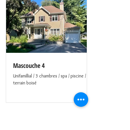
chaussée à aire ouverte avec salon / salle
à dîner / cuisine avec îlot/ et salle de
séjour. Le stationnement permet de
stationner 3 autos une en arrière de
l’autre. Elles est située près du centre ville
névra
Mascouche 4
Unifamillial / 3 chambres / spa / piscine /
terrain boisé