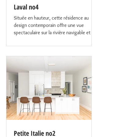
Laval no4
Située en hauteur, cette résidence au
design contemporain offre une vue
spectaculaire sur la rivière navigable et la
skyline de Montréal. Alliant luxe moderne,
finitions haut de gamme et confort absolu,
3 grandes chambres, 3 salles de bain
complètes et une salle d'eau, pensées
pour un style de vie raffiné et fonctionnel.
Cuisine spacieuse avec garde-manger
intégré, parfaite pour les passionnés de
gastronomie. Suite principale somptueuse,
avec salle de bain attenante et vue im
Petite Italie no2