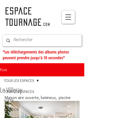
ESPACE
TOURNAGE
.com
*Les téléchargements des albums photos
peuvent prendre jusqu'à 10 secondes*
Post
TOUS LES ESPACES
Le Villeray
TOUS LES ESPACES
Maison aire ouverte, lumineux,  piscine
LOFTS
CONDOS