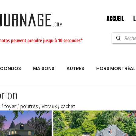
ACCUEIL
L
OURNAGE
.com
hotos peuvent prendre jusqu'à 10 secondes*
CONDOS
MAISONS
AUTRES
HORS MONTRÉAL
orion
 / foyer / poutres / vitraux / cachet