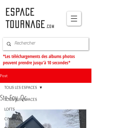
ESPACE
TOURNAGE
.com
*Les téléchargements des albums photos
peuvent prendre jusqu'à 10 secondes*
Post
TOUS LES ESPACES
Ste-Foy, Qc.
TOUS LES ESPACES
LOFTS
CONDOS