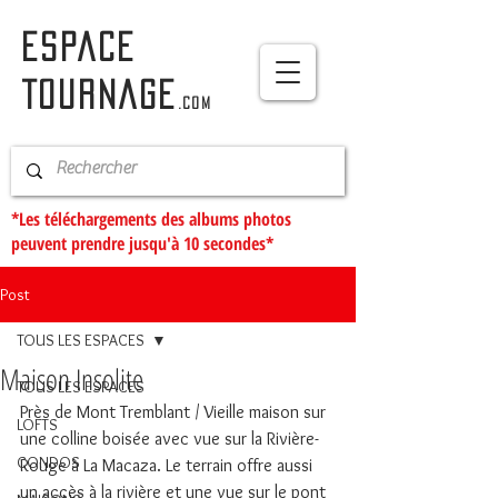
ESPACE
TOURNAGE
.com
*Les téléchargements des albums photos
peuvent prendre jusqu'à 10 secondes*
Post
TOUS LES ESPACES
Maison Insolite
TOUS LES ESPACES
Près de Mont Tremblant / Vieille maison sur 
LOFTS
une colline boisée avec vue sur la Rivière-
CONDOS
Rouge à La Macaza. Le terrain offre aussi 
un accès à la rivière et une vue sur le pont 