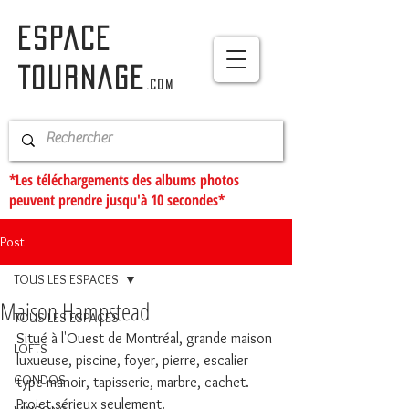
ESPACE
TOURNAGE
.com
*Les téléchargements des albums photos
peuvent prendre jusqu'à 10 secondes*
Post
TOUS LES ESPACES
Maison Hampstead
TOUS LES ESPACES
Situé à l'Ouest de Montréal, grande maison 
LOFTS
luxueuse, piscine, foyer, pierre, escalier 
CONDOS
type manoir, tapisserie, marbre, cachet. 
Projet sérieux seulement.