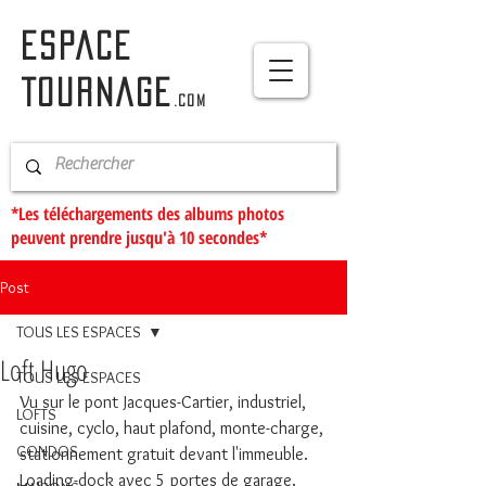
ESPACE
TOURNAGE
.com
*Les téléchargements des albums photos
peuvent prendre jusqu'à 10 secondes*
Post
TOUS LES ESPACES
Loft Hugo
TOUS LES ESPACES
Vu sur le pont Jacques-Cartier, industriel, 
LOFTS
cuisine, cyclo, haut plafond, monte-charge, 
CONDOS
stationnement gratuit devant l'immeuble. 
Loading-dock avec 5 portes de garage. 