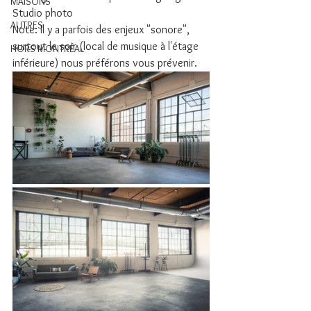
MAISONS
Studio photo 
AUTRES
Note: Il y a parfois des enjeux "sonore", 
surtout le soir (local de musique à l'étage 
HORS MONTRÉAL
inférieure) nous préférons vous prévenir. 