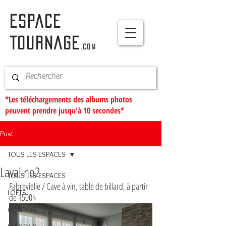
ESPACE
TOURNAGE
.com
*Les téléchargements des albums photos
peuvent prendre jusqu'à 10 secondes*
Post
TOUS LES ESPACES
Laval no2
TOUS LES ESPACES
Fabrevielle / Cave à vin, table de billard, à partir 
LOFTS
de 1500$
CONDOS