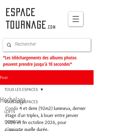
ESPACE
TOURNAGE
.com
*Les téléchargements des albums photos
peuvent prendre jusqu'à 10 secondes*
Post
TOUS LES ESPACES
Hochelaga
TOUS LES ESPACES
Condo
 4 et demi (92m2) lumineux, dernier 
LOFTS
étage d'un triplex, à louer entre janvier 
CONDOS
2026 et fin octobre 2026, pour 
n'importe quelle durée.