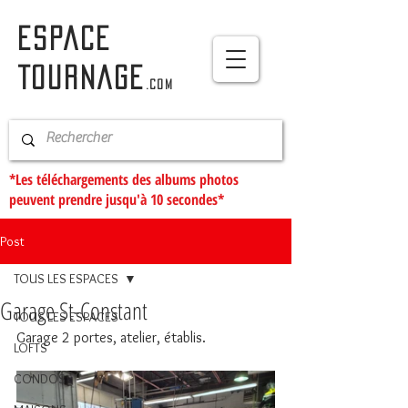
ESPACE
TOURNAGE
.com
*Les téléchargements des albums photos
peuvent prendre jusqu'à 10 secondes*
Post
TOUS LES ESPACES
Garage St-Constant
TOUS LES ESPACES
Garage 2 portes, atelier, établis. 
LOFTS
CONDOS