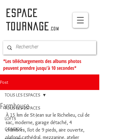
ESPACE
TOURNAGE
.com
*Les téléchargements des albums photos
peuvent prendre jusqu'à 10 secondes*
Post
TOUS LES ESPACES
Farmhouse
TOUS LES ESPACES
À 15 km de St-Jean sur le Richelieu, cul de 
LOFTS
sac, moderne, garage détaché, 4 
CONDOS
chambres, îlot de 9 pieds, aire ouverte, 
plafond cathédral, mezzanine, atelier 