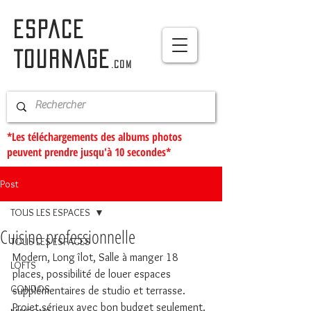
ESPACE
TOURNAGE
.com
*Les téléchargements des albums photos
peuvent prendre jusqu'à 10 secondes*
Post
TOUS LES ESPACES
Cuisine professionnelle
TOUS LES ESPACES
Modern, Long îlot, Salle à manger 18 
LOFTS
places, possibilité de louer espaces 
CONDOS
supplémentaires de studio et terrasse.
Projet sérieux avec bon budget seulement.