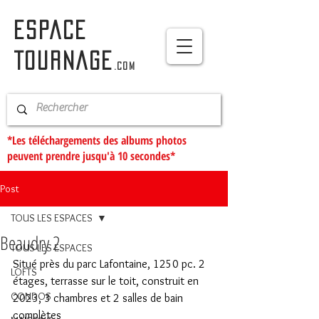
ESPACE
TOURNAGE
.com
*Les téléchargements des albums photos
peuvent prendre jusqu'à 10 secondes*
Post
TOUS LES ESPACES
Beaudry 2
TOUS LES ESPACES
Situé près du parc Lafontaine, 1250 pc. 2 
LOFTS
étages, terrasse sur le toit, construit en 
CONDOS
2023, 3 chambres et 2 salles de bain 
complètes