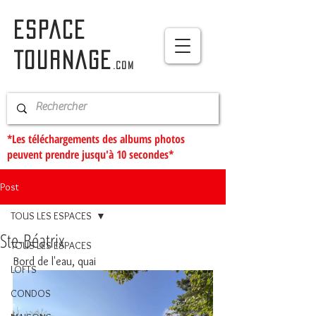
ESPACE
TOURNAGE
.com
*Les téléchargements des albums photos
peuvent prendre jusqu'à 10 secondes*
Post
TOUS LES ESPACES
Ste-Béatrix
TOUS LES ESPACES
Bord de l'eau, quai
LOFTS
CONDOS