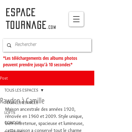
ESPACE
TOURNAGE
.com
*Les téléchargements des albums photos
peuvent prendre jusqu'à 10 secondes*
Post
TOUS LES ESPACES
Rawdon à Camille
TOUS LES ESPACES
Maison ancestrale des années 1920, 
LOFTS
rénovée en 1960 et 2009. Style unique, 
CONDOS
bien entretenue, spacieuse et lumineuse, 
cette maison a conservé tout le charme 