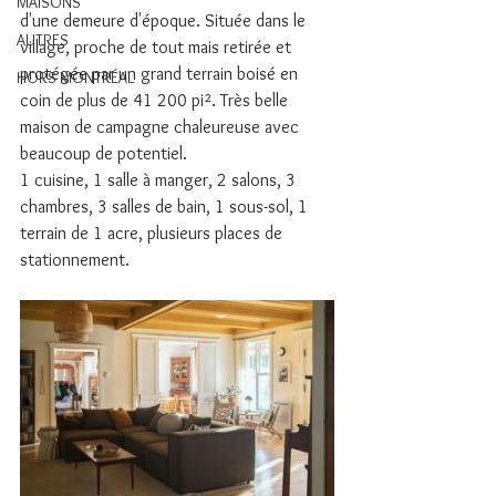
MAISONS
d'une demeure d'époque. Située dans le 
AUTRES
village, proche de tout mais retirée et 
protégée par un grand terrain boisé en 
HORS MONTRÉAL
coin de plus de 41 200 pi². Très belle 
maison de campagne chaleureuse avec 
beaucoup de potentiel.
1 cuisine, 1 salle à manger, 2 salons, 3 
chambres, 3 salles de bain, 1 sous-sol, 1 
terrain de 1 acre, plusieurs places de 
stationnement. 