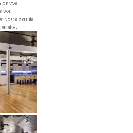
elon vos 
e bon 
er votre permis 
parfaite.